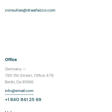
consultas@draañazco.com
Office
Germany —
785 15h Street, Office 478
Berlin, De 81566
info@email.com
+1 840 841 25 69