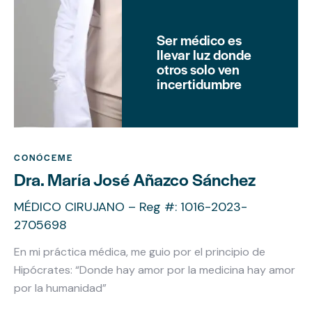
Ser médico es
llevar luz donde
otros solo ven
incertidumbre
CONÓCEME
Dra. María José Añazco Sánchez
MÉDICO CIRUJANO – Reg #: 1016-2023-
2705698
En mi práctica médica, me guio por el principio de
Hipócrates: “Donde hay amor por la medicina hay amor
por la humanidad”