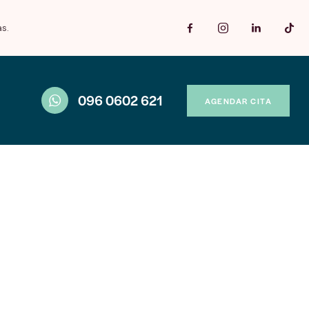
as.
096 0602 621
AGENDAR CITA