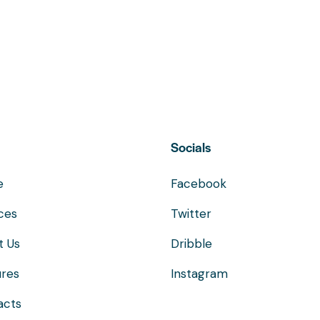
Socials
e
Facebook
ces
Twitter
t Us
Dribble
ures
Instagram
acts