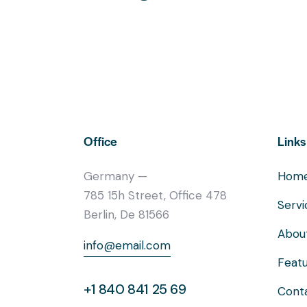
Office
Links
Germany —
Hom
785 15h Street, Office 478
Servi
Berlin, De 81566
Abou
info@email.com
Feat
+1 840 841 25 69
Cont