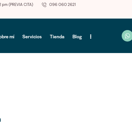
2 pm (PREVIA CITA)
096 060 2621
obre mí
Servicios
Tienda
Blog
n