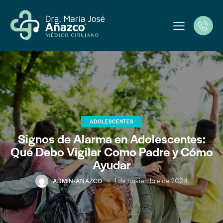
ADOLESCENTES
Signos de Alarma en Adolescentes:
Qué Debo Vigilar Como Padre y Cómo
Ayudar
ADMIN-ANAZCO
1 de noviembre de 2024