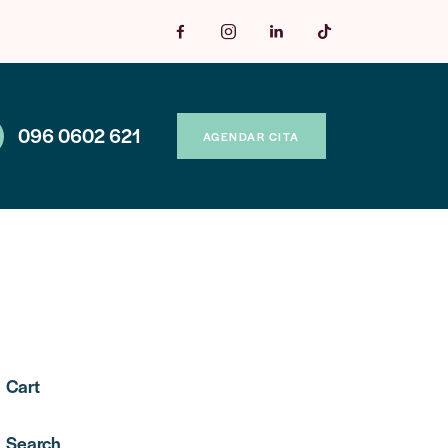
096 0602 621
AGENDAR CITA
Cart
Search