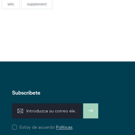
skin
supplement
Subscríbete
SUSCRI
BIRME
Estoy de acuerdo
Políticas
.