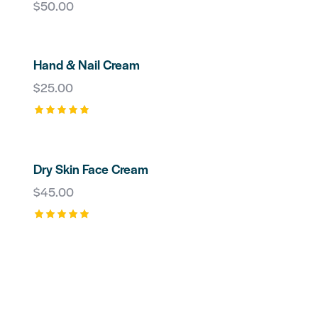
$
50.00
H
Hand & Nail Cream
$
25.00
Rated
5.00
out of 5
Dry Skin Face Cream
$
45.00
Rated
5.00
out of 5