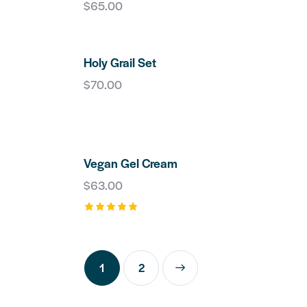
$
65.00
SEARC
Holy Grail Set
$
70.00
Vegan Gel Cream
$
63.00
Rated
5.00
out of 5
1
→
2