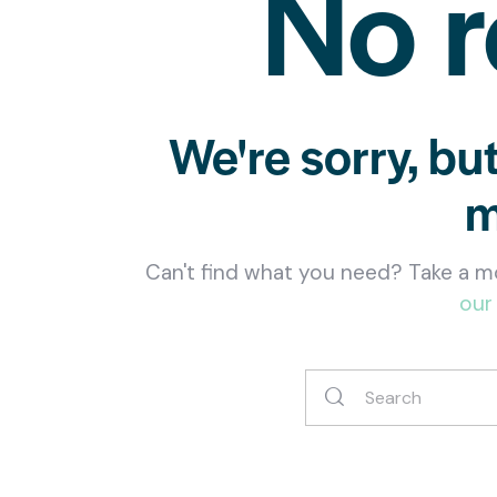
No r
We're sorry, bu
m
Can't find what you need? Take a m
our