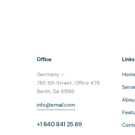
Office
Links
Germany —
Hom
785 15h Street, Office 478
Servi
Berlin, De 81566
Abou
info@email.com
Feat
+1 840 841 25 69
Cont