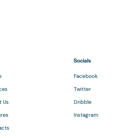
Socials
e
Facebook
ces
Twitter
t Us
Dribble
ures
Instagram
acts