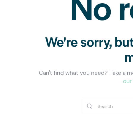
No r
We're sorry, bu
m
Can't find what you need? Take a m
our