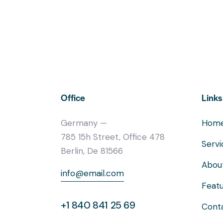
Office
Links
Germany —
Hom
785 15h Street, Office 478
Servi
Berlin, De 81566
Abou
info@email.com
Feat
+1 840 841 25 69
Cont