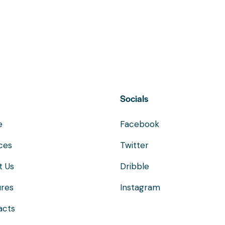
Socials
e
Facebook
ces
Twitter
t Us
Dribble
ures
Instagram
acts