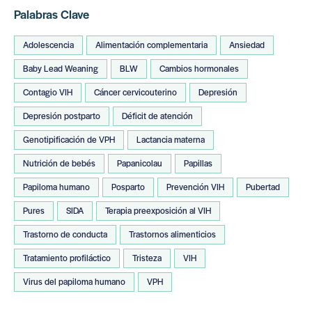
Palabras Clave
Adolescencia
Alimentación complementaria
Ansiedad
Baby Lead Weaning
BLW
Cambios hormonales
Contagio VIH
Cáncer cervicouterino
Depresión
Depresión postparto
Déficit de atención
Genotipificación de VPH
Lactancia materna
Nutrición de bebés
Papanicolau
Papillas
Papiloma humano
Posparto
Prevención VIH
Pubertad
Pures
SIDA
Terapia preexposición al VIH
Trastorno de conducta
Trastornos alimenticios
Tratamiento profiláctico
Tristeza
VIH
Virus del papiloma humano
VPH