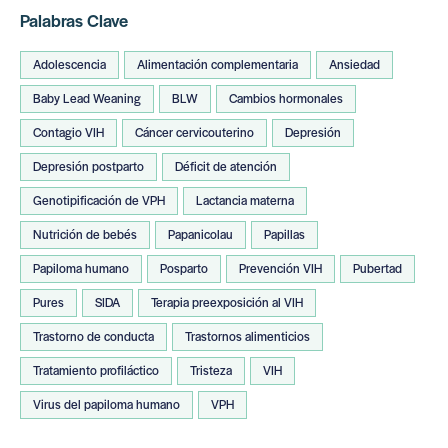
Palabras Clave
Adolescencia
Alimentación complementaria
Ansiedad
Baby Lead Weaning
BLW
Cambios hormonales
Contagio VIH
Cáncer cervicouterino
Depresión
Depresión postparto
Déficit de atención
Genotipificación de VPH
Lactancia materna
Nutrición de bebés
Papanicolau
Papillas
Papiloma humano
Posparto
Prevención VIH
Pubertad
Pures
SIDA
Terapia preexposición al VIH
Trastorno de conducta
Trastornos alimenticios
Tratamiento profiláctico
Tristeza
VIH
Virus del papiloma humano
VPH