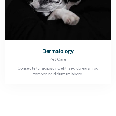
Dermatology
Pet Care
Consectetur adipiscing elit, sed do eiusm od
tempor incididunt ut labore.